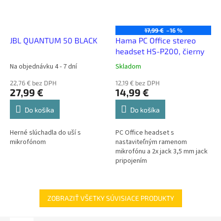
17,99 €
–16 %
JBL QUANTUM 50 BLACK
Hama PC Office stereo
headset HS-P200, čierny
Na objednávku 4 - 7 dní
Skladom
22,76 € bez DPH
12,19 € bez DPH
27,99 €
14,99 €
Do košíka
Do košíka
Herné slúchadla do uší s
PC Office headset s
mikrofónom
nastaviteľným ramenom
mikrofónu a 2x jack 3,5 mm jack
pripojením
ZOBRAZIŤ VŠETKY SÚVISIACE PRODUKTY