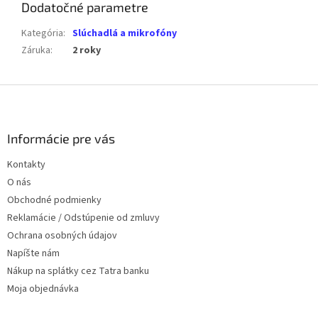
Dodatočné parametre
Kategória
:
Slúchadlá a mikrofóny
Záruka
:
2 roky
Z
á
p
ä
Informácie pre vás
t
Kontakty
i
O nás
e
Obchodné podmienky
Reklamácie / Odstúpenie od zmluvy
Ochrana osobných údajov
Napíšte nám
Nákup na splátky cez Tatra banku
Moja objednávka