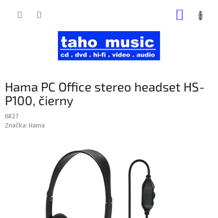
Prejsť
NÁKUP
na
obsah
KOŠÍK
Hama PC Office stereo headset HS-
P100, čierny
6827
Značka:
Hama