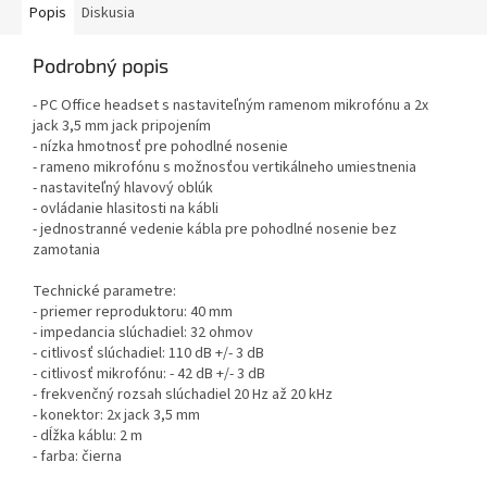
Popis
Diskusia
Podrobný popis
- PC Office headset s nastaviteľným ramenom mikrofónu a 2x
jack 3,5 mm jack pripojením
- nízka hmotnosť pre pohodlné nosenie
- rameno mikrofónu s možnosťou vertikálneho umiestnenia
- nastaviteľný hlavový oblúk
- ovládanie hlasitosti na kábli
- jednostranné vedenie kábla pre pohodlné nosenie bez
zamotania
Technické parametre:
- priemer reproduktoru: 40 mm
- impedancia slúchadiel: 32 ohmov
- citlivosť slúchadiel: 110 dB +/- 3 dB
- citlivosť mikrofónu: - 42 dB +/- 3 dB
- frekvenčný rozsah slúchadiel 20 Hz až 20 kHz
- konektor: 2x jack 3,5 mm
- dĺžka káblu: 2 m
- farba: čierna