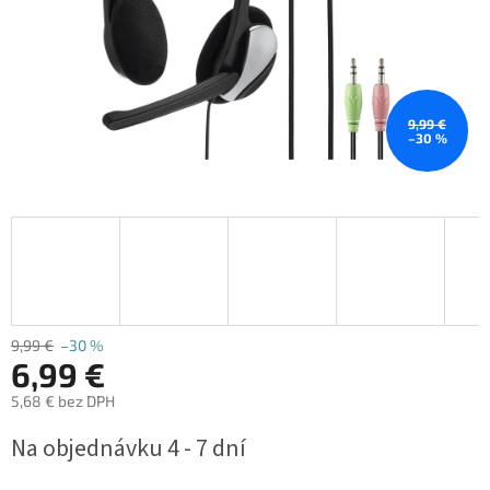
9,99 €
–30 %
9,99 €
–30 %
6,99 €
5,68 € bez DPH
Jednotková
Na objednávku 4 - 7 dní
cena: