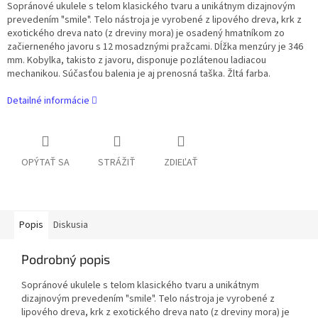
Sopránové ukulele s telom klasického tvaru a unikátnym dizajnovým
prevedením "smile". Telo nástroja je vyrobené z lipového dreva, krk z
exotického dreva nato (z dreviny mora) je osadený hmatníkom zo
začierneného javoru s 12 mosadznými pražcami. Dĺžka menzúry je 346
mm. Kobylka, takisto z javoru, disponuje pozlátenou ladiacou
mechanikou. Súčasťou balenia je aj prenosná taška. Žltá farba.
Detailné informácie
OPÝTAŤ SA
STRÁŽIŤ
ZDIEĽAŤ
Popis
Diskusia
Podrobný popis
Sopránové ukulele s telom klasického tvaru a unikátnym
dizajnovým prevedením "smile". Telo nástroja je vyrobené z
lipového dreva, krk z exotického dreva nato (z dreviny mora) je