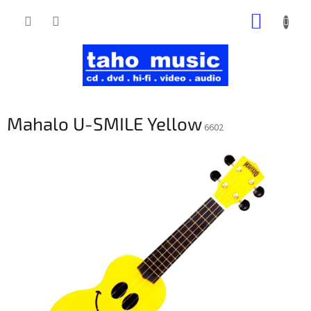
Prejsť
NÁKUP
na
obsah
KOŠÍK
Mahalo U-SMILE Yellow
6602