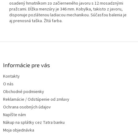
osadený hmatníkom zo začierneného javoru s 12 mosadznými
pražcami. Dĺžka menzúry je 346 mm. Kobylka, takisto z javoru,
disponuje pozlátenou ladiacou mechanikou. Súčasťou balenia je
aj prenosná taška. Žltá farba.
Z
á
p
ä
Informácie pre vás
t
Kontakty
i
O nás
e
Obchodné podmienky
Reklamácie / Odstúpenie od zmluvy
Ochrana osobných údajov
Napíšte nám
Nákup na splátky cez Tatra banku
Moja objednávka