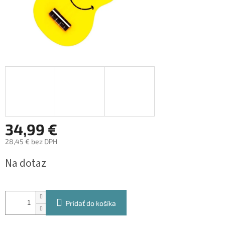
34,99 €
28,45 € bez DPH
Jednotková
Na dotaz
cena:
Pridať do košíka