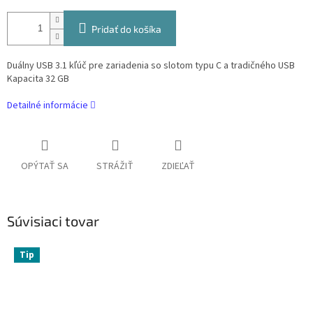
Pridať do košíka
Duálny USB 3.1 kľúč pre zariadenia so slotom typu C a tradičného USB
Kapacita 32 GB
Detailné informácie
OPÝTAŤ SA
STRÁŽIŤ
ZDIEĽAŤ
Súvisiaci tovar
Tip