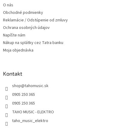
O nás
e
Obchodné podmienky
Reklamácie / Odstúpenie od zmluvy
Ochrana osobných údajov
Napíšte nám
Nákup na splátky cez Tatra banku
Moja objednávka
Kontakt
shop
@
tahomusic.sk
0905 250 365
0905 250 365
TAHO MUSIC - ELEKTRO
taho_music_elektro