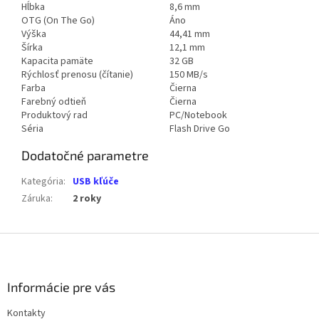
Hĺbka
8,6 mm
OTG (On The Go)
Áno
Výška
44,41 mm
Šírka
12,1 mm
Kapacita pamäte
32 GB
Rýchlosť prenosu (čítanie)
150 MB/s
Farba
Čierna
Farebný odtieň
Čierna
Produktový rad
PC/Notebook
Séria
Flash Drive Go
Dodatočné parametre
Kategória
:
USB kľúče
Záruka
:
2 roky
Z
á
p
ä
Informácie pre vás
t
Kontakty
i