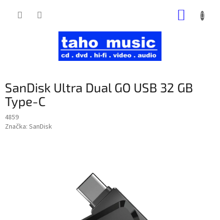
Prejsť
NÁKUP
na
obsah
KOŠÍK
SanDisk Ultra Dual GO USB 32 GB
Type-C
4859
Značka:
SanDisk