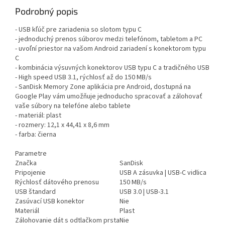
Podrobný popis
- USB kľúč pre zariadenia so slotom typu C
- jednoduchý prenos súborov medzi telefónom, tabletom a PC
- uvoľní priestor na vašom Android zariadení s konektorom typu
C
- kombinácia výsuvných konektorov USB typu C a tradičného USB
- High speed USB 3.1, rýchlosť až do 150 MB/s
- SanDisk Memory Zone aplikácia pre Android, dostupná na
Google Play vám umožňuje jednoducho spracovať a zálohovať
vaše súbory na telefóne alebo tablete
- materiál: plast
- rozmery: 12,1 x 44,41 x 8,6 mm
- farba: čierna
Parametre
Značka
SanDisk
Pripojenie
USB A zásuvka | USB-C vidlica
Rýchlosť dátového prenosu
150 MB/s
USB štandard
USB 3.0 | USB-3.1
Zasúvací USB konektor
Nie
Materiál
Plast
Zálohovanie dát s odtlačkom prsta
Nie