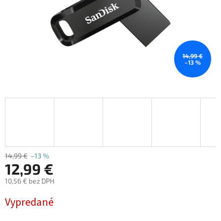
14,99 €
–13 %
14,99 €
–13 %
12,99 €
10,56 € bez DPH
Jednotková
Vypredané
cena: