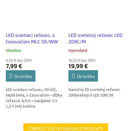
LED svietiaci reťazec, s
LED svetelný reťazec LED
časovačom MLC 58/WW
208C/M
Skladom
Vypredané
6,50 € bez DPH
16,25 € bez DPH
7,99 €
19,99 €
Do košíka
Do košíka
LED svietiaci reťazec, 50 LED,
Vianočný ED svetelný reťazec
teplá biela, s časovačom • dĺžka
200farebných LED 208C/M
reťazca: 4,9 m • napájanie: 3 x
1,5 V (AA) batéria
ZOBRAZIŤ VŠETKY SÚVISIACE PRODUKTY