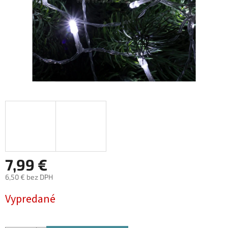
7,99 €
6,50 € bez DPH
Jednotková
Vypredané
cena: