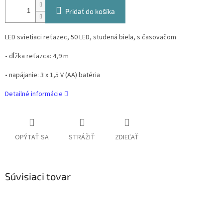
Pridať do košíka
LED svietiaci reťazec, 50 LED, studená biela, s časovačom
• dĺžka reťazca: 4,9 m
• napájanie: 3 x 1,5 V (AA) batéria
Detailné informácie
OPÝTAŤ SA
STRÁŽIŤ
ZDIEĽAŤ
Súvisiaci tovar