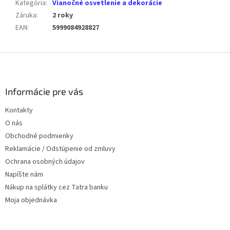
Kategória
:
Vianočné osvetlenie a dekorácie
Záruka
:
2 roky
EAN
:
5999084928827
Z
á
p
ä
Informácie pre vás
t
Kontakty
i
O nás
e
Obchodné podmienky
Reklamácie / Odstúpenie od zmluvy
Ochrana osobných údajov
Napíšte nám
Nákup na splátky cez Tatra banku
Moja objednávka