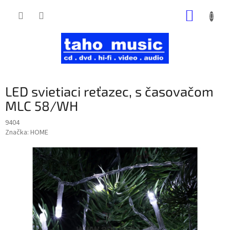
Prejsť
NÁKUP
na
obsah
KOŠÍK
LED svietiaci reťazec, s časovačom
MLC 58/WH
9404
Značka:
HOME