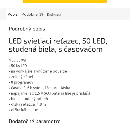
Popis
Podobné (8)
Diskusia
Podrobný popis
LED svietiaci reťazec, 50 LED,
studená biela, s časovačom
MLC 58/WH
• 50 ks LED
• na vonkajšie a vnútorné použitie
• zelený kábel
• 8 programov
• časovač: 6 h svieti, 18 h prestávka
• napájanie: 3 x 1,5 V (AA) batéria (nie je prísluš.)
• biela, studený odtieň
• dĺžka reťazca: 4,9 m
• dĺžka kábla: 1 m
Dodatočné parametre