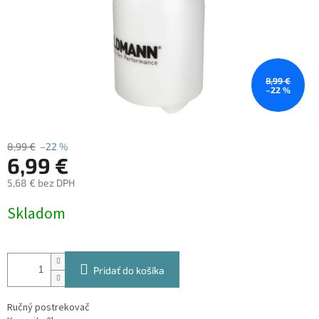
8,99 €
–22 %
8,99 €
–22 %
6,99 €
5,68 € bez DPH
Jednotková
Skladom
cena:
Pridať do košíka
Ručný postrekovač