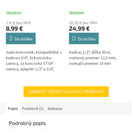
Skladom
Skladom
7,31 € bez DPH
20,32 € bez DPH
8,99 €
24,99 €
Do košíka
Do košíka
Sada koncoviek, kompatibilné s
Hadica, 1/2", dĺžka 30 m,
hadicou 3/4", 3x koncovka -
vnútorný priemer 12,5 mm,
samica, 1x koncovka STOP -
vonkajší priemer 18 mm
samica, adaptér 1/2" a 3/4",
variabilná zavlažovacia pištoľ
ZOBRAZIŤ VŠETKY SÚVISIACE PRODUKTY
Popis
Podobné (1)
Diskusia
Podrobný popis