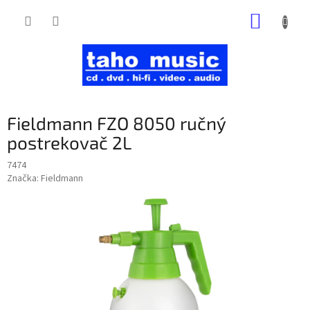
Prejsť
NÁKUP
na
obsah
KOŠÍK
Fieldmann FZO 8050 ručný
postrekovač 2L
7474
Značka:
Fieldmann