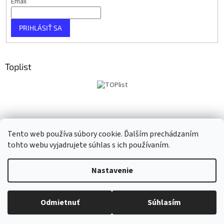
Email
PRIHLÁSIŤ SA
Toplist
Tento web používa súbory cookie. Ďalším prechádzaním
tohto webu vyjadrujete súhlas s ich používaním.
Vytvoril Shoptet
Nastavenie
Copyright 2026
Taho Music
. Všetky práva vyhradené.
Upraviť
Odmietnuť
Súhlasím
nastavenie cookies