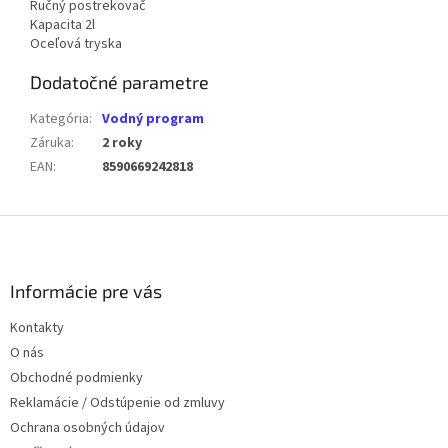
Ručný postrekovač
Kapacita 2l
Oceľová tryska
Dodatočné parametre
Kategória
:
Vodný program
Záruka
:
2 roky
EAN
:
8590669242818
Z
á
p
ä
Informácie pre vás
t
Kontakty
i
O nás
e
Obchodné podmienky
Reklamácie / Odstúpenie od zmluvy
Ochrana osobných údajov