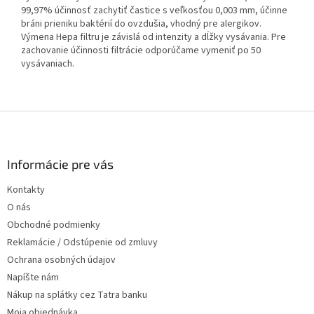
99,97% účinnosť zachytiť častice s veľkosťou 0,003 mm, účinne
bráni prieniku baktérií do ovzdušia, vhodný pre alergikov.
Výmena Hepa filtru je závislá od intenzity a dĺžky vysávania. Pre
zachovanie účinnosti filtrácie odporúčame vymeniť po 50
vysávaniach.
Z
á
p
ä
Informácie pre vás
t
Kontakty
i
O nás
e
Obchodné podmienky
Reklamácie / Odstúpenie od zmluvy
Ochrana osobných údajov
Napíšte nám
Nákup na splátky cez Tatra banku
Moja objednávka