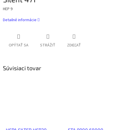
HEP 9
Detailné informácie
OPÝTAŤ SA
STRÁŽIŤ
ZDIEĽAŤ
Súvisiaci tovar
HEPA FILTER HEP20-
ETA 9900.68000