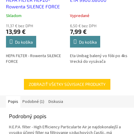
Rowenta SILENCE FORCE
Skladom
Vypredané
11,37 € bez DPH
6,50 € bez DPH
13,99 €
7,99 €
Do košíka
Do košíka
HEPA FILTER - Rowenta SILENCE
Eta Unibag balený vo fólii po 4ks
FORCE
Vrecká do vysávača
ZOBRAZIŤ VŠETKY SÚVISIACE PRODUKTY
Popis
Podobné (1)
Diskusia
Podrobný popis
H.E.P.A. filter - High Efficiency Particularte Air je najdokonalejší a
vysoko účinný filter na filtrovanie vzduchových častíc, má