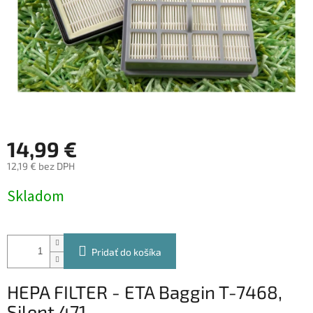
14,99 €
12,19 € bez DPH
Jednotková
Skladom
cena:
Pridať do košíka
HEPA FILTER - ETA Baggin T-7468,
Silent 471