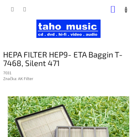
Prejsť
NÁKUP
na
obsah
KOŠÍK
HEPA FILTER HEP9- ETA Baggin T-
7468, Silent 471
7031
Značka:
AK Filter