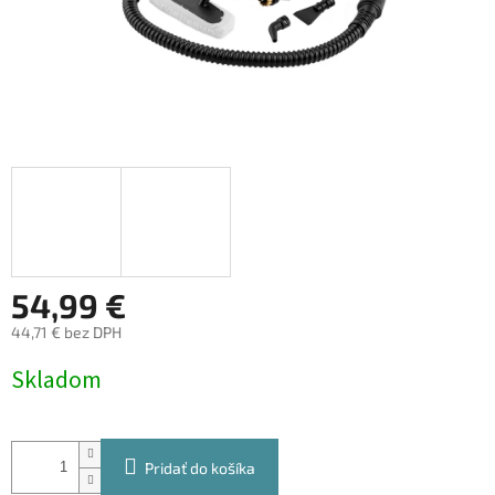
54,99 €
44,71 € bez DPH
Jednotková
Skladom
cena:
Pridať do košíka