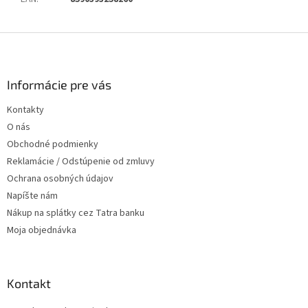
Z
á
p
ä
Informácie pre vás
t
Kontakty
i
O nás
e
Obchodné podmienky
Reklamácie / Odstúpenie od zmluvy
Ochrana osobných údajov
Napíšte nám
Nákup na splátky cez Tatra banku
Moja objednávka
Kontakt