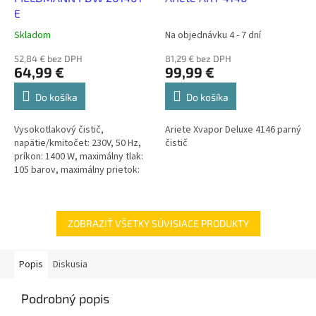
E
Skladom
Na objednávku 4 - 7 dní
52,84 € bez DPH
81,29 € bez DPH
64,99 €
99,99 €
Do košíka
Do košíka
Vysokotlakový čistič,
Ariete Xvapor Deluxe 4146 parný
napätie/kmitočet: 230V, 50 Hz,
čistič
príkon: 1400 W, maximálny tlak:
105 barov, maximálny prietok:
300 l/hod., čerpadlo so
samonasávacou...
ZOBRAZIŤ VŠETKY SÚVISIACE PRODUKTY
Popis
Diskusia
Podrobný popis