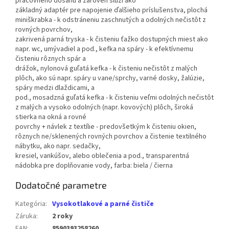
pracovného dosahu a zároveň slúži ako
základný adaptér pre napojenie ďalšieho príslušenstva, plochá
miniškrabka - k odstráneniu zaschnutých a odolných nečistôt z
rovných povrchov,
zakrivená parná tryska - k čisteniu ťažko dostupných miest ako
napr. wc, umývadiel a pod., kefka na spáry - k efektívnemu
čisteniu rôznych spár a
drážok, nylonová guľatá kefka - k čisteniu nečistôt z malých
plôch, ako sú napr. spáry u vane/sprchy, varné dosky, žalúzie,
spáry medzi dlaždicami, a
pod., mosadzná guľatá kefka - k čisteniu veľmi odolných nečistôt
z malých a vysoko odolných (napr. kovových) plôch, široká
stierka na okná a rovné
povrchy + návlek z textílie - predovšetkým k čisteniu okien,
rôznych ne/sklenených rovných povrchov a čistenie textilného
nábytku, ako napr. sedačky,
kresiel, vankúšov, alebo oblečenia a pod., transparentná
nádobka pre doplňovanie vody, farba: biela / čierna
Dodatočné parametre
Kategória
:
Vysokotlakové a parné čističe
Záruka
:
2 roky
EAN
:
8590393258260