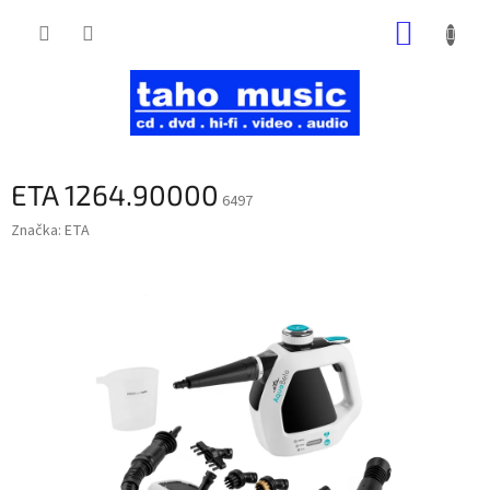
Prejsť
NÁKUP
na
obsah
KOŠÍK
ETA 1264.90000
6497
Značka:
ETA