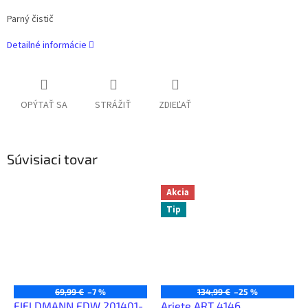
Parný čistič
Detailné informácie
OPÝTAŤ SA
STRÁŽIŤ
ZDIEĽAŤ
Súvisiaci tovar
Akcia
Tip
69,99 €
–7 %
134,99 €
–25 %
FIELDMANN FDW 201401-
Ariete ART 4146