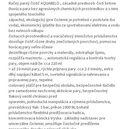
Ručný parný čistič AQUABELO , zásadné prednosti: čistí šetrne
(horúca para bez agresívnych chemických prostriedkov a s nimi
spojeného toxického
zápachu), ekologický (pre čistenie je potrebná v podstate iba
voda), ekonomický (platíte iba za spotrebovanú elektrinu a vodu
bez nutnosti nákupu
čistiacich prostriedkov) a viacúčelový (množstvo príslušenstva
dovoľuje čistiť rôzne druhy znečistených povrchov), pomocou
horúcej pary veľmi účinne
dezinfikuje rôzne povrchy a materiály, odstraňuje špinu,
rozpúšťa mastnotu ..., automatická regulácia a kontrola tvorby
pary, objem nádrže: cca 220 ml
= až 10 minút pary, rýchla príprava pary: cca 2-3 minúty, extra
dlhý napájací kábel 5 m, svetelná signalizácia nahrievania a
pripravenej pary, tepelne
izolovaný plášť pre bezpečnú obsluhu, bezpečnostné tlačidlo
pre zamedzenie nechcenej aktivácie pary, bezpečnostný
tlakový ventil chrániaci pred
oparením, jednoduchá manipulácia a výmena príslušenstva,
prevádzkový tlak: 3 bar, príkon 1000 W, bohaté
príslušenstvo:flexibilná predlžovacia hadica,
koncentrovacia kónická tryska - základný nadstavec pre
univerzálne čistenie; umožňuje čiastočné predĺženie