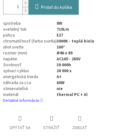
Pridať do košíka
spotreba
8W
svetelný tok
710Lm
pätica
E27
chromatičnosť (farba svetla)
3000K - teplá biela
uhol svetla
160°
rozmer (mm)
Ø46 x 89
napätie
AC165 - 265V
životnosť
30 000h
spínací cyklus
20 000 x
energetická trieda
A+
náhrada za cca
60W
stmievateľná
nie
materiál
thermal PC + Al
Detailné informácie
OPÝTAŤ SA
STRÁŽIŤ
ZDIEĽAŤ