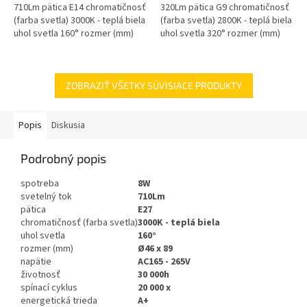
710Lm pätica E14 chromatičnosť
320Lm pätica G9 chromatičnosť
(farba svetla) 3000K - teplá biela
(farba svetla) 2800K - teplá biela
uhol svetla 160° rozmer (mm)
uhol svetla 320° rozmer (mm)
Ø38 x 107 napätie...
Ø16 x 49 napätie...
ZOBRAZIŤ VŠETKY SÚVISIACE PRODUKTY
Popis
Diskusia
Podrobný popis
spotreba
8W
svetelný tok
710Lm
pätica
E27
chromatičnosť (farba svetla)
3000K - teplá biela
uhol svetla
160°
rozmer (mm)
Ø46 x 89
napätie
AC165 - 265V
životnosť
30 000h
spínací cyklus
20 000 x
energetická trieda
A+