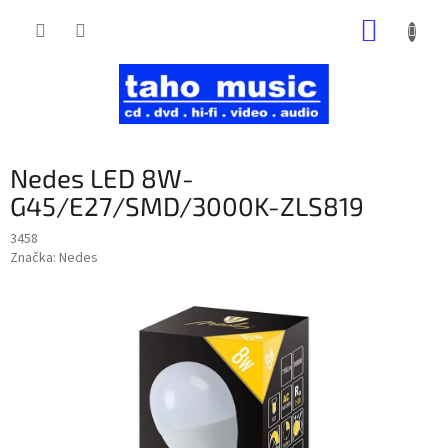
Prejsť
NÁKUP
na
obsah
KOŠÍK
Nedes LED 8W-
G45/E27/SMD/3000K-ZLS819
3458
Značka:
Nedes