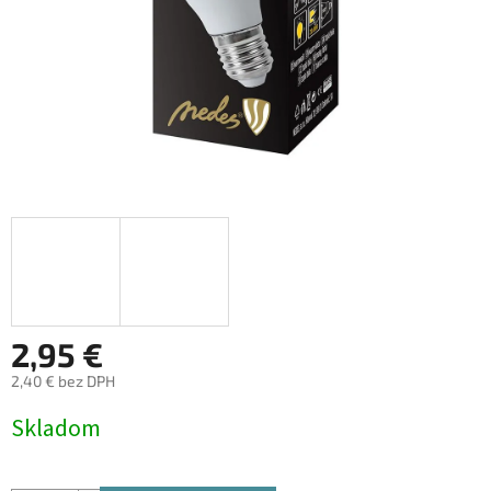
2,95 €
2,40 € bez DPH
Jednotková
Skladom
cena: