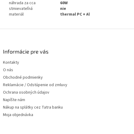
náhrada za cca
60W
stmievateľná
nie
materiál
thermal PC + Al
Z
á
p
ä
Informácie pre vás
t
Kontakty
i
O nás
e
Obchodné podmienky
Reklamácie / Odstúpenie od zmluvy
Ochrana osobných údajov
Napíšte nám
Nákup na splátky cez Tatra banku
Moja objednávka