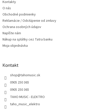
Kontakty
i
O nás
e
Obchodné podmienky
Reklamácie / Odstúpenie od zmluvy
Ochrana osobných údajov
Napíšte nám
Nákup na splátky cez Tatra banku
Moja objednávka
Kontakt
shop
@
tahomusic.sk
0905 250 365
0905 250 365
TAHO MUSIC - ELEKTRO
taho_music_elektro