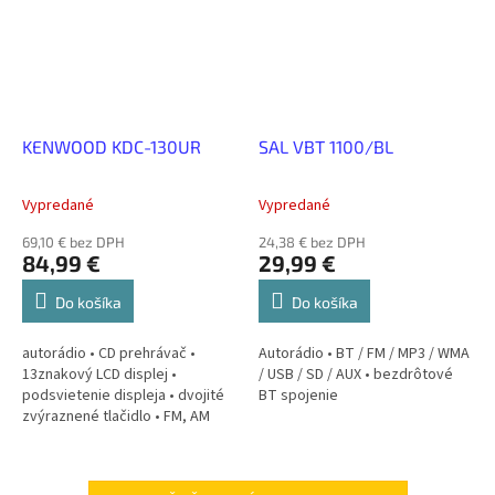
KENWOOD KDC-130UR
SAL VBT 1100/BL
Vypredané
Vypredané
69,10 € bez DPH
24,38 € bez DPH
84,99 €
29,99 €
Do košíka
Do košíka
autorádio • CD prehrávač •
Autorádio • BT / FM / MP3 / WMA
13znakový LCD displej •
/ USB / SD / AUX • bezdrôtové
podsvietenie displeja • dvojité
BT spojenie
zvýraznené tlačidlo • FM, AM
tuner • USB • podpora formátov
MP3, WMA, WAV, FLAC •
prehrávanie...