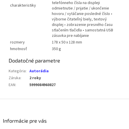
telefónneho čísla na displeji
charakteristiky
odmietnutie / prijatie / ukončenie
hovoru / vytáčanie posledné číslo •
výborne čitateľný biely, textový
displej • zobrazenie presného času
stlačením tlačidla • samostatná USB
zásuvka pre nabíjanie
rozmery
178 x 50 x 128 mm
hmotnosť
350 g
Dodatočné parametre
Kategória
:
Autorádia
Záruka
:
2 roky
EAN
:
5999084960827
Z
á
p
ä
Informácie pre vás
t