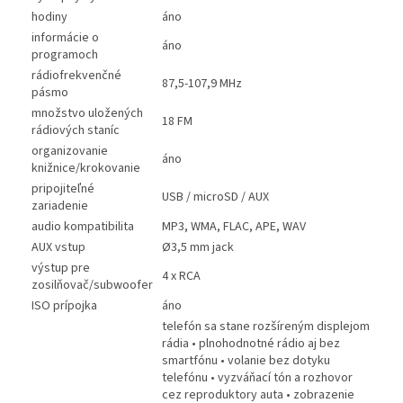
hodiny
áno
informácie o
áno
programoch
rádiofrekvenčné
87,5-107,9 MHz
pásmo
množstvo uložených
18 FM
rádiových staníc
organizovanie
áno
knižnice/krokovanie
pripojiteľné
USB / microSD / AUX
zariadenie
audio kompatibilita
MP3, WMA, FLAC, APE, WAV
AUX vstup
Ø3,5 mm jack
výstup pre
4 x RCA
zosilňovač/subwoofer
ISO prípojka
áno
telefón sa stane rozšíreným displejom
rádia • plnohodnotné rádio aj bez
smartfónu • volanie bez dotyku
telefónu • vyzváňací tón a rozhovor
cez reproduktory auta • zobrazenie