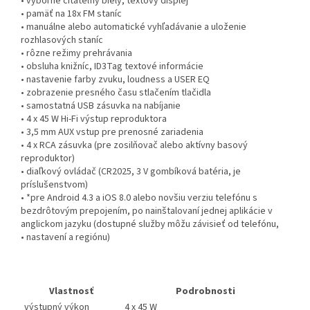
• výborne čitateľný biely, textový displej
• pamäť na 18x FM staníc
• manuálne alebo automatické vyhľadávanie a uloženie
rozhlasových staníc
• rôzne režimy prehrávania
• obsluha knižníc, ID3Tag textové informácie
• nastavenie farby zvuku, loudness a USER EQ
• zobrazenie presného času stlačením tlačidla
• samostatná USB zásuvka na nabíjanie
• 4 x 45 W Hi-Fi výstup reproduktora
• 3,5 mm AUX vstup pre prenosné zariadenia
• 4 x RCA zásuvka (pre zosilňovač alebo aktívny basový
reproduktor)
• diaľkový ovládač (CR2025, 3 V gombíková batéria, je
príslušenstvom)
• *pre Android 4.3 a iOS 8.0 alebo novšiu verziu telefónu s
bezdrôtovým prepojením, po nainštalovaní jednej aplikácie v
anglickom jazyku (dostupné služby môžu závisieť od telefónu,
• nastavení a regiónu)
Vlastnosť
Podrobnosti
výstupný výkon
4 x 45 W