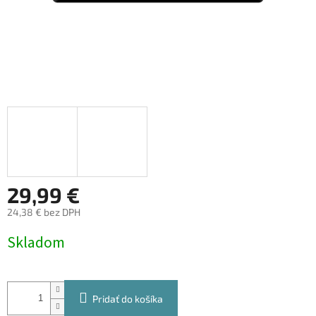
29,99 €
24,38 € bez DPH
Jednotková
Skladom
cena:
Pridať do košíka