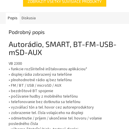
ZOBRAZIŤ VŠETKY SÚVISIACE PRODUKTY
Popis
Diskusia
Podrobný popis
Autorádio, SMART, BT-FM-USB-
mSD-AUX
VB 2300
• funkcie rozšíriteľné inštalovanou aplikáciou*
• displej rádia zobrazený na telefóne
• plnohodnotné rádio aj bez telefónu
• FM / BT / USB / microSD / AUX
• bezdrôtové BT spojenie
• počúvanie hudby z mobilného telefónu
• telefonovanie bez dotknutia sa telefónu
• vyzváňací tón a tel. hovor cez autoreproduktory
• zobrazenie tel. čísla volajúceho na displeji
• odmietnutie / príjem / ukončenie tel. hovoru / volanie
posledného čísla