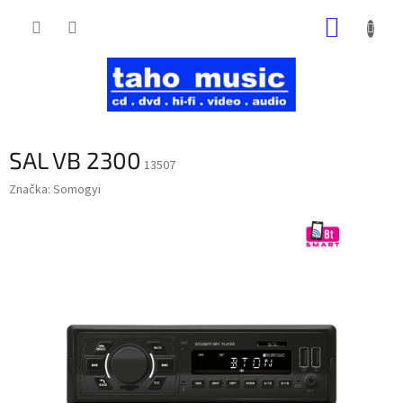
Prejsť
NÁKUP
na
obsah
KOŠÍK
SAL VB 2300
13507
Značka:
Somogyi