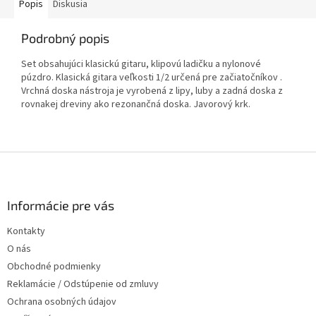
Popis
Diskusia
Podrobný popis
Set obsahujúci klasickú gitaru, klipovú ladičku a nylonové
púzdro. Klasická gitara veľkosti 1/2 určená pre začiatočníkov .
Vrchná doska nástroja je vyrobená z lipy, luby a zadná doska z
rovnakej dreviny ako rezonančná doska. Javorový krk.
Z
á
p
ä
Informácie pre vás
t
Kontakty
i
O nás
e
Obchodné podmienky
Reklamácie / Odstúpenie od zmluvy
Ochrana osobných údajov