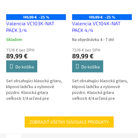
119,99 €
–25 %
119,99 €
–25 %
Valencia VC103K-NAT
Valencia VC104K-NAT
PACK 3/4
PACK 4/4
Skladom
Na objednávku 4 - 7 dní
73,16 € bez DPH
73,16 € bez DPH
89,99 €
89,99 €
Do košíka
Do košíka
Set obsahujúci klasickú gitaru,
Set obsahujúci klasickú gitaru,
klipovú ladičku a nylonové
klipovú ladičku a nylonové
púzdro. Klasická gitara
púzdro. Klasická gitara
veľkosti 3/4 určená pre
veľkosti 4/4 určená pre
začiatočníkov . Vrchná doska
začiatočníkov . Vrchná doska
nástroja je vyrobená z lipy, luby
nástroja je vyrobená z lipy, luby
a zadná...
a...
ZOBRAZIŤ VŠETKY SÚVISIACE PRODUKTY