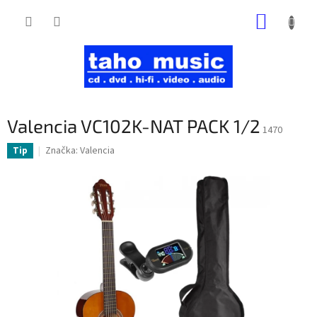
Prejsť
NÁKUP
na
obsah
KOŠÍK
Valencia VC102K-NAT PACK 1/2
1470
Značka:
Valencia
Tip