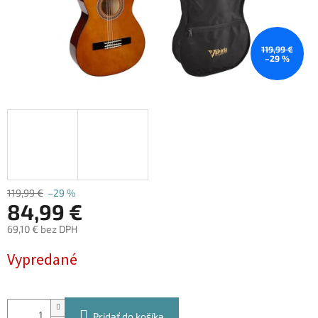
119,99 €
–29 %
119,99 €
–29 %
84,99 €
69,10 € bez DPH
Jednotková
Vypredané
cena:
Pridať do košíka