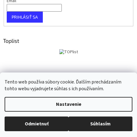
Email
PRIHLÁSIŤ SA
Toplist
Tento web používa súbory cookie. Ďalším prechádzaním
tohto webu vyjadrujete súhlas s ich používaním.
Vytvoril Shoptet
Nastavenie
Copyright 2026
Taho Music
. Všetky práva vyhradené.
Upraviť
Odmietnuť
Súhlasím
nastavenie cookies