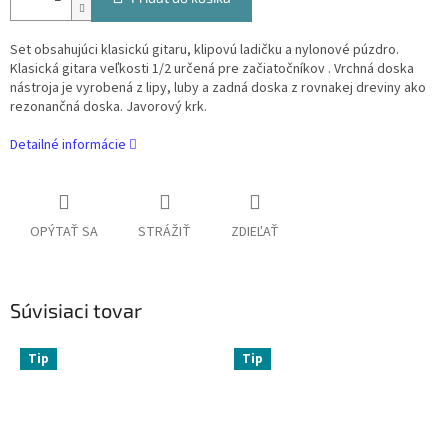
Set obsahujúci klasickú gitaru, klipovú ladičku a nylonové púzdro.
Klasická gitara veľkosti 1/2 určená pre začiatočníkov . Vrchná doska
nástroja je vyrobená z lipy, luby a zadná doska z rovnakej dreviny ako
rezonančná doska. Javorový krk.
Detailné informácie
OPÝTAŤ SA
STRÁŽIŤ
ZDIEĽAŤ
Súvisiaci tovar
Tip
Tip