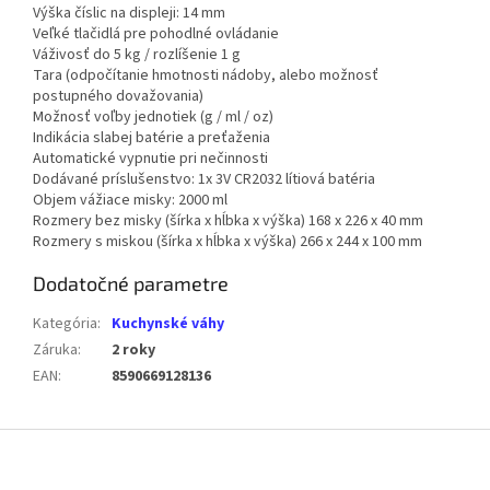
Výška číslic na displeji: 14 mm
Veľké tlačidlá pre pohodlné ovládanie
Váživosť do 5 kg / rozlíšenie 1 g
Tara (odpočítanie hmotnosti nádoby, alebo možnosť
postupného dovažovania)
Možnosť voľby jednotiek (g / ml / oz)
Indikácia slabej batérie a preťaženia
Automatické vypnutie pri nečinnosti
Dodávané príslušenstvo: 1x 3V CR2032 lítiová batéria
Objem vážiace misky: 2000 ml
Rozmery bez misky (šírka x hĺbka x výška) 168 x 226 x 40 mm
Rozmery s miskou (šírka x hĺbka x výška) 266 x 244 x 100 mm
Dodatočné parametre
Kategória
:
Kuchynské váhy
Záruka
:
2 roky
EAN
:
8590669128136
Z
á
p