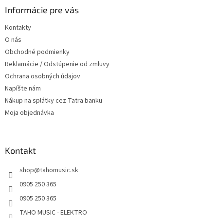
ä
Informácie pre vás
t
Kontakty
i
O nás
e
Obchodné podmienky
Reklamácie / Odstúpenie od zmluvy
Ochrana osobných údajov
Napíšte nám
Nákup na splátky cez Tatra banku
Moja objednávka
Kontakt
shop
@
tahomusic.sk
0905 250 365
0905 250 365
TAHO MUSIC - ELEKTRO