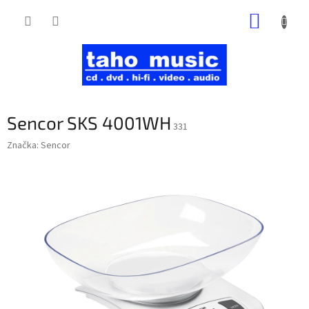
Prejsť
NÁKUP
na
obsah
KOŠÍK
Sencor SKS 4001WH
331
Značka:
Sencor