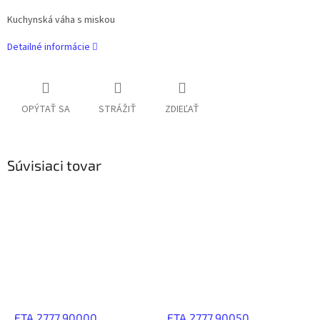
Kuchynská váha s miskou
Detailné informácie
OPÝTAŤ SA
STRÁŽIŤ
ZDIEĽAŤ
Súvisiaci tovar
ETA 2777.90000
ETA 2777.90050