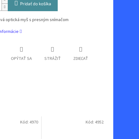
Pridať do košíka
vá optická myš s presným snímačom
informácie
OPÝTAŤ SA
STRÁŽIŤ
ZDIEĽAŤ
Kód:
4970
Kód:
4952