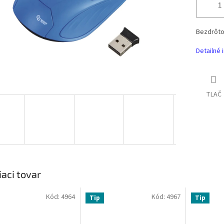
Bezdrôto
Detailné 
TLAČ
iaci tovar
Kód:
4964
Kód:
4967
Tip
Tip