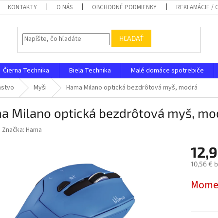
KONTAKTY
O NÁS
OBCHODNÉ PODMIENKY
REKLAMÁCIE /
HĽADAŤ
Čierna Technika
Biela Technika
Malé domáce spotrebiče
nstvo
Myši
Hama Milano optická bezdrôtová myš, modrá
a Milano optická bezdrôtová myš, mo
Značka:
Hama
12,9
10,56 € 
Jednotk
Momen
cena: