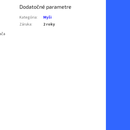
Dodatočné parametre
Kategória
:
Myši
Záruka
:
2 roky
ača