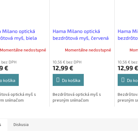
 Milano optická
Hama Milano optická
Hama Mil
ôtová myš, biela
bezdrôtová myš, červená
bezdrôto
Momentálne nedostupné
Momentálne nedostupné
Mom
€ bez DPH
10,56 € bez DPH
10,56 € be
9 €
12,99 €
12,99 
o košíka
Do košíka
Do ko
tová optická myš s
Bezdrôtová optická myš s
Bezdrôtová
ým snímačom
presným snímačom
presným s
s
Diskusia