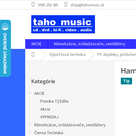
Prejsť
0905 250 365
shop@tahomusic.sk
na
obsah
AKCIE
Klimatizácie, ochladzovače, ventilátory
Domov
Výpočtová technika
PC doplnky, prísluše
B
Ham
o
Preskočiť
č
Kategórie
kategórie
Tip
n
ý
AKCIE
p
Ponuka Týždňa
a
Akcia
n
e
VÝPREDAJ
l
Klimatizácie, ochladzovače, ventilátory
Čierna Technika