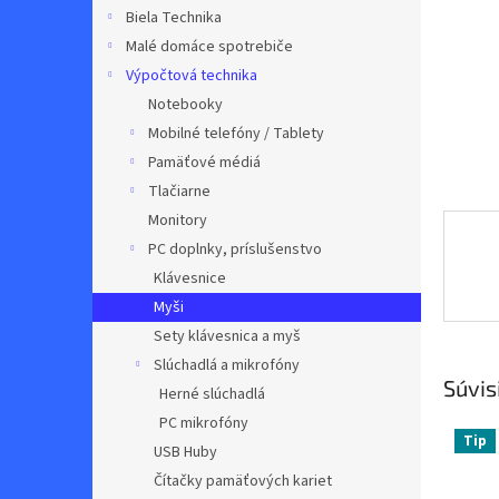
Biela Technika
Malé domáce spotrebiče
Výpočtová technika
Notebooky
Mobilné telefóny / Tablety
Pamäťové médiá
Tlačiarne
Monitory
PC doplnky, príslušenstvo
Klávesnice
Myši
Sety klávesnica a myš
Slúchadlá a mikrofóny
Súvis
Herné slúchadlá
PC mikrofóny
Tip
USB Huby
Čítačky pamäťových kariet