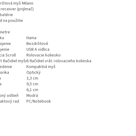
rôtová myš Milano
receiver (prijímač)
 batérie
d na použitie
metre
ka
Hama
ojenie
Bezdrôtové
ojenie
USB A vidlica
ia Scroll
Rolovacie koliesko
 tlačidiel myši
6 tlačidiel vrát. rolovacieho kolieska
edenie
Kompaktná myš
orika
Optický
a
3,3 cm
a
9,5 cm
6,1 cm
bný odtieň
Modrá
uktový rad
PC/Notebook