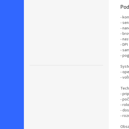
Pod
- ko
- se
- na
- br
- nas
- DPI
- sa
- po
Syst
- op
- vo
Tech
- pri
- poč
- rol
- dos
- roz
Obsa