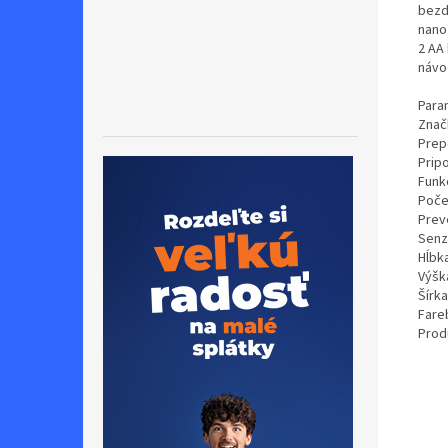
bezd
nano 
2 AA
návo
Para
Znač
Prep
Prip
Funkc
Počet
Prev
Senz
Hĺbk
Výšk
Šírka
Fare
Prod