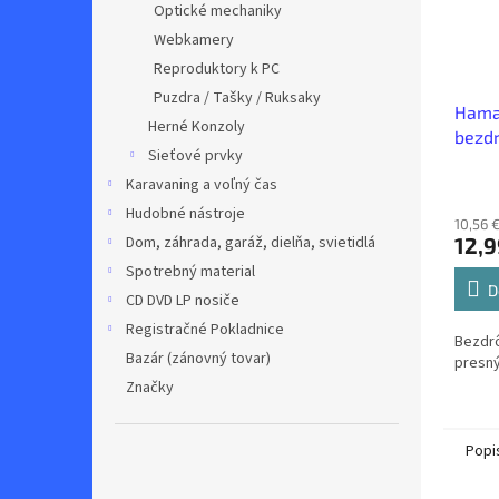
Optické mechaniky
Webkamery
Reproduktory k PC
Puzdra / Tašky / Ruksaky
Hama
Herné Konzoly
bezdr
Sieťové prvky
Karavaning a voľný čas
Hudobné nástroje
10,56 
12,9
Dom, záhrada, garáž, dielňa, svietidlá
Spotrebný material
D
CD DVD LP nosiče
Registračné Pokladnice
Bezdrô
Bazár (zánovný tovar)
presn
Značky
Popi