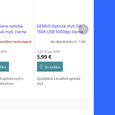
ano optická
GENIUS Optická myš DX-
Ďalší
produkt
vá myš, čierna
150X USB 1000dpi čierna
entálne nedostupné
Na objednávku 4 - 7 dní
z DPH
4,87 € bez DPH
€
5,99 €
šíka
Do košíka
 optická myš s
Spoľahlivá a kvalitná optická
nímačom
myš