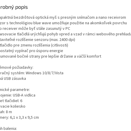
robný popis
mpaktná bezdrôtová optická myš s presným snímačom a nano receivrom
nzor s technológiou blue wave umožňuje použitie na akomkoľvek povrchu
no receiver môže byť stále zasunutý v PC
owsovacie tlačidlá urýchľujú pohyb vpred a vzad v rámci webového prehliad
taviteľné rozlíšenie senzoru (max. 2400 dpi)
 tlačidlo pre zmenu rozlíšenia (citlivosti)
mostatný vypínač pro úsporu energie
gumované bočné strany pre lepšie držanie a väčší komfort
émové požiadavky:
eračný systém: Windows 10/8/7/Vista
ľná USB zásuvka
nické parametre:
pojenie: USB-A vidlica
et tlačidiel: 6
ovacie koliesko
ah: 8 m
mery: 6,1 x 3,3 x 9,5 cm
h balenia: