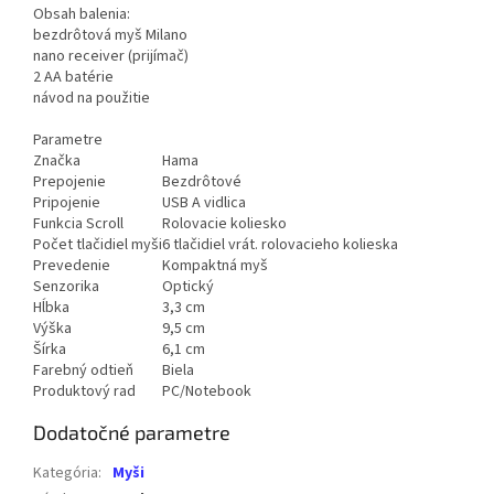
Obsah balenia:
bezdrôtová myš Milano
nano receiver (prijímač)
2 AA batérie
návod na použitie
Parametre
Značka
Hama
Prepojenie
Bezdrôtové
Pripojenie
USB A vidlica
Funkcia Scroll
Rolovacie koliesko
Počet tlačidiel myši
6 tlačidiel vrát. rolovacieho kolieska
Prevedenie
Kompaktná myš
Senzorika
Optický
Hĺbka
3,3 cm
Výška
9,5 cm
Šírka
6,1 cm
Farebný odtieň
Biela
Produktový rad
PC/Notebook
Dodatočné parametre
Kategória
:
Myši