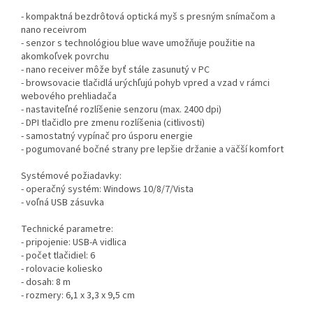
- kompaktná bezdrôtová optická myš s presným snímačom a
nano receivrom
- senzor s technológiou blue wave umožňuje použitie na
akomkoľvek povrchu
- nano receiver môže byť stále zasunutý v PC
- browsovacie tlačidlá urýchľujú pohyb vpred a vzad v rámci
webového prehliadača
- nastaviteľné rozlíšenie senzoru (max. 2400 dpi)
- DPI tlačidlo pre zmenu rozlíšenia (citlivosti)
- samostatný vypínač pro úsporu energie
- pogumované bočné strany pre lepšie držanie a väčší komfort
Systémové požiadavky:
- operačný systém: Windows 10/8/7/Vista
- voľná USB zásuvka
Technické parametre:
- pripojenie: USB-A vidlica
- počet tlačidiel: 6
- rolovacie koliesko
- dosah: 8 m
- rozmery: 6,1 x 3,3 x 9,5 cm