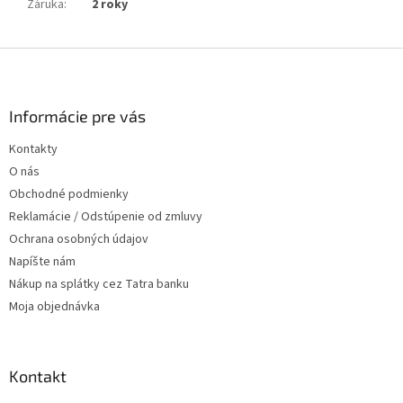
Záruka
:
2 roky
Z
á
p
ä
Informácie pre vás
t
Kontakty
i
O nás
e
Obchodné podmienky
Reklamácie / Odstúpenie od zmluvy
Ochrana osobných údajov
Napíšte nám
Nákup na splátky cez Tatra banku
Moja objednávka
Kontakt