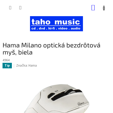
Prejsť
NÁKUP
na
obsah
KOŠÍK
Hama Milano optická bezdrôtová
myš, biela
4964
Značka:
Hama
Tip