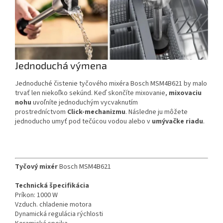
Jednoduchá výmena
Jednoduché čistenie tyčového mixéra Bosch MSM4B621 by malo
trvať len niekoľko sekúnd. Keď skončíte mixovanie,
mixovaciu
nohu
uvoľníte jednoduchým vycvaknutím
prostredníctvom
Click-mechanizmu
. Následne ju môžete
jednoducho umyť pod tečúcou vodou alebo v
umývačke riadu
.
Tyčový mixér
Bosch MSM4B621
Technická špecifikácia
Príkon: 1000 W
Vzduch. chladenie motora
Dynamická regulácia rýchlosti