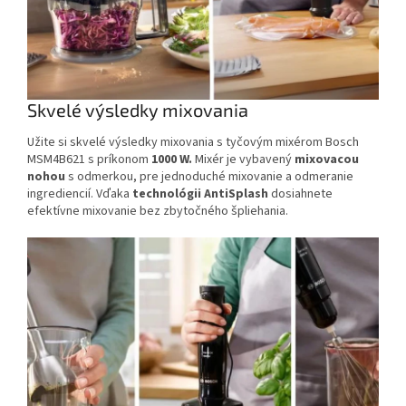
Skvelé výsledky mixovania
Užite si skvelé výsledky mixovania s
tyčovým mixérom
Bosch
MSM4B621 s príkonom
1000 W.
Mixér je vybavený
mixovacou
nohou
s odmerkou, pre jednoduché mixovanie a odmeranie
ingrediencií. Vďaka
technológii AntiSplash
dosiahnete
efektívne mixovanie bez zbytočného špliehania.