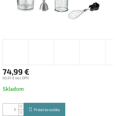
74,99 €
60,97 € bez DPH
Jednotková
Skladom
cena:
Pridať do košíka