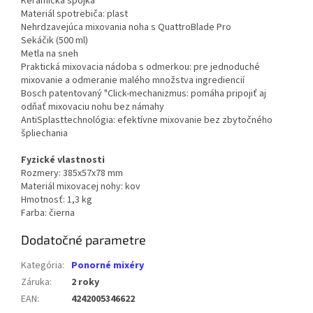
Keramická spojka
Materiál spotrebiča: plast
Nehrdzavejúca mixovania noha s QuattroBlade Pro
Sekáčik (500 ml)
Metla na sneh
Praktická mixovacia nádoba s odmerkou: pre jednoduché
mixovanie a odmeranie malého množstva ingrediencií
Bosch patentovaný "Click-mechanizmus: pomáha pripojiť aj
odňať mixovaciu nohu bez námahy
AntiSplasttechnológia: efektívne mixovanie bez zbytočného
špliechania
Fyzické vlastnosti
Rozmery: 385x57x78 mm
Materiál mixovacej nohy: kov
Hmotnosť: 1,3 kg
Farba: čierna
Dodatočné parametre
Kategória
:
Ponorné mixéry
Záruka
:
2 roky
EAN
:
4242005346622