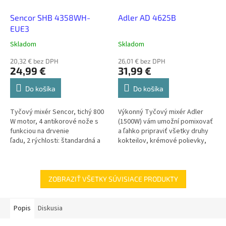
Sencor SHB 4358WH-
Adler AD 4625B
EUE3
Skladom
Skladom
20,32 € bez DPH
26,01 € bez DPH
24,99 €
31,99 €
Do košíka
Do košíka
Tyčový mixér Sencor, tichý 800
Výkonný Tyčový mixér Adler
W motor, 4 antikorové nože s
(1500W) vám umožní pomixovať
funkciou na drvenie
a ľahko pripraviť všetky druhy
ľadu, 2 rýchlosti: štandardná a
kokteilov, krémové polievky,
Turbo, nádoba s...
pirohy a ďalšie pokrmy
vyžadujúce podobnú
konzistenciu....
ZOBRAZIŤ VŠETKY SÚVISIACE PRODUKTY
Popis
Diskusia