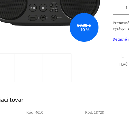
Prenosné
99,99 €
výstup na
–10 %
Detailné 
TLAČ
iaci tovar
Kód:
4610
Kód:
18728