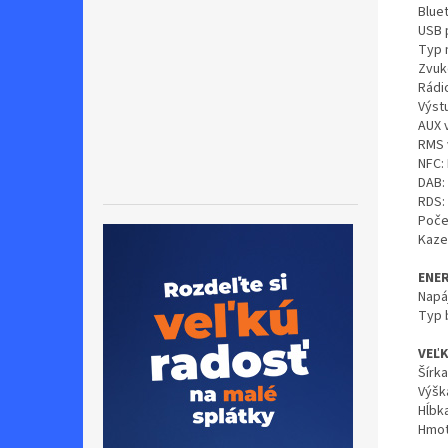
Bluet
USB 
Typ 
Zvuk
Rádi
Výst
AUX 
RMS 
NFC: 
DAB:
RDS:
Poče
Kaze
ENE
Napáj
Typ 
VEĽ
Šírka
Výšk
Hĺbk
Hmot