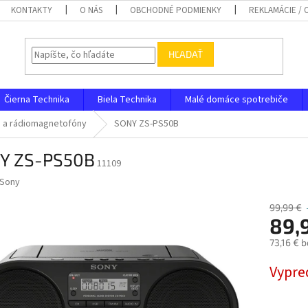
KONTAKTY
O NÁS
OBCHODNÉ PODMIENKY
REKLAMÁCIE /
HĽADAŤ
Čierna Technika
Biela Technika
Malé domáce spotrebiče
a a rádiomagnetofóny
SONY ZS-PS50B
Y ZS-PS50B
11109
Sony
99,99 €
89,
73,16 € 
Jednotk
Vypre
cena: