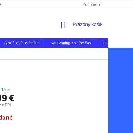
 ODSTÚPENIE OD ZMLUVY
OCHRANA OSOBNÝCH ÚDAJOV
Prihlásenie
NAPÍŠTE N
NÁKUPNÝ
Prázdny košík
KOŠÍK
Výpočtová technika
Karavaning a voľný čas
Hudobné nástro
–10 %
99 €
bez DPH
ová
dané