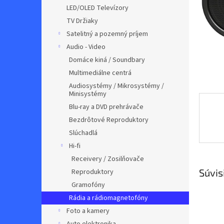
LED/OLED Televízory
TV Držiaky
Satelitný a pozemný príjem
Audio - Video
Domáce kiná / Soundbary
Multimediálne centrá
Audiosystémy / Mikrosystémy /
Minisystémy
Blu-ray a DVD prehrávače
Bezdrôtové Reproduktory
Slúchadlá
Hi-fi
Receivery / Zosilňovače
Súvis
Reproduktory
Gramofóny
Rádia a rádiomagnetofóny
Foto a kamery