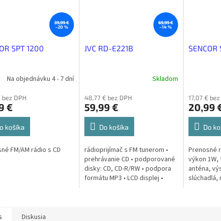
39,99 €
69,99 €
–20 %
–14 %
OR SPT 1200
JVC RD-E221B
SENCOR 
Na objednávku 4 - 7 dní
Skladom
€ bez DPH
48,77 € bez DPH
17,07 € be
9 €
59,99 €
20,99 
o košíka
Do košíka
Do ko
né FM/AM rádio s CD
rádioprijímač s FM tunerom •
Prenosné r
prehrávanie CD • podporované
výkon 1W, 
disky: CD, CD-R/RW • podpora
anténa, vý
formátu MP3 • LCD displej •
slúchadlá, 
výkon 2,6 W • slúchadlový
alebo bat
výstup • AUX vstup • USB vstup
s
Diskusia