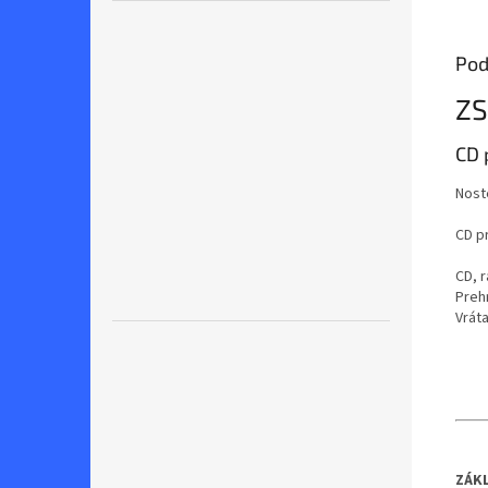
Pod
ZS
CD 
Nost
CD p
CD, 
Preh
Vrát
ZÁK