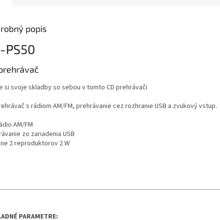
robný popis
-PS50
prehrávač
e si svoje skladby so sebou v tomto CD prehrávači
rehrávač s rádiom AM/FM, prehrávanie cez rozhranie USB a zvukový vstup.
rádio AM/FM
rávanie zo zariadenia USB
ane 2 reproduktorov 2 W
LADNÉ PARAMETRE: