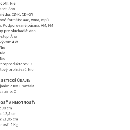
ooth: Nie
port: Áno
média: CD-R, CD-RW
ové formáty: aac, wma, mp3
o: Podporované pásma: AM, FM
up pre slúchadlá: Áno
vstup: Áno
výkon: 4 W
Nie
 Nie
 Nie
t reproduktorov: 2
tový prehrávač: Nie
RGETICKÉ ÚDAJE:
anie: 230V + batéria
batérie: C
KOSŤ A HMOTNOSŤ:
: 30 cm
a: 12,5 cm
a: 21,05 cm
nosť: 2 Kg