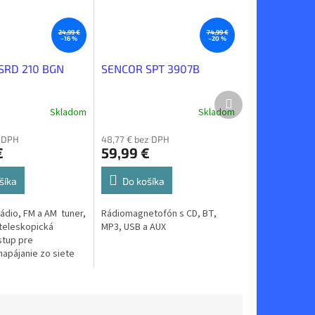
24,99 €
74,99 €
–16 %
–20 %
SRD 210 BGN
SENCOR SPT 3907B
Ďalší
produkt
Skladom
Skladom
z DPH
48,77 € bez DPH
€
59,99 €
šíka
Do košíka
ádio, FM a AM tuner,
Rádiomagnetofón s CD, BT,
teleskopická
MP3, USB a AUX
stup pre
napájanie zo siete
ériami