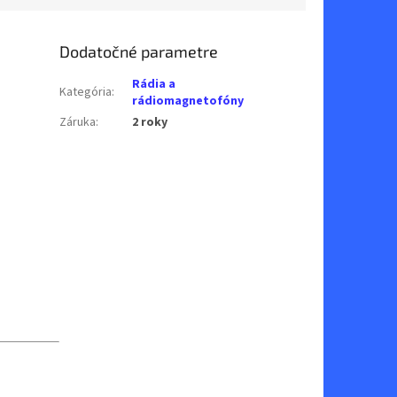
Dodatočné parametre
Rádia a
Kategória
:
rádiomagnetofóny
Záruka
:
2 roky