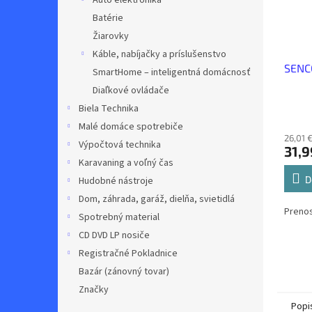
Auto elektronika
Batérie
Žiarovky
Káble, nabíjačky a príslušenstvo
SENC
SmartHome – inteligentná domácnosť
Diaľkové ovládače
Biela Technika
Malé domáce spotrebiče
26,01 
Výpočtová technika
31,9
Karavaning a voľný čas
D
Hudobné nástroje
Dom, záhrada, garáž, dielňa, svietidlá
Prenos
Spotrebný material
CD DVD LP nosiče
Registračné Pokladnice
Bazár (zánovný tovar)
Značky
Popi