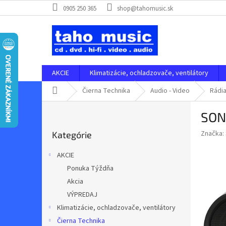
Prejsť
0905 250 365
shop@tahomusic.sk
na
obsah
AKCIE
Klimatizácie, ochladzovače, ventilátory
Domov
Čierna Technika
Audio - Video
Rádi
B
SON
o
Preskočiť
č
Značka:
Kategórie
kategórie
n
ý
AKCIE
p
Ponuka Týždňa
a
Akcia
n
e
VÝPREDAJ
l
Klimatizácie, ochladzovače, ventilátory
Čierna Technika