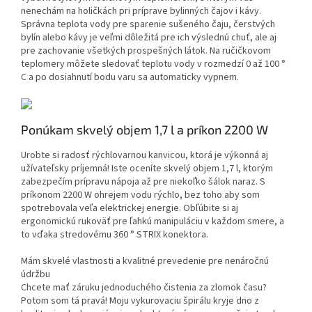
nenechám na holičkách pri príprave bylinných čajov i kávy.
Správna teplota vody pre sparenie sušeného čaju, čerstvých
bylín alebo kávy je veľmi dôležitá pre ich výslednú chuť, ale aj
pre zachovanie všetkých prospešných látok. Na ručičkovom
teplomery môžete sledovať teplotu vody v rozmedzí 0 až 100 °
C a po dosiahnutí bodu varu sa automaticky vypnem.
Ponúkam skvelý objem 1,7 l a príkon 2200 W
Urobte si radosť rýchlovarnou kanvicou, ktorá je výkonná aj
užívateľsky príjemná! Iste oceníte skvelý objem 1,7 l, ktorým
zabezpečím prípravu nápoja až pre niekoľko šálok naraz. S
príkonom 2200 W ohrejem vodu rýchlo, bez toho aby som
spotrebovala veľa elektrickej energie. Obľúbite si aj
ergonomickú rukoväť pre ľahkú manipuláciu v každom smere, a
to vďaka stredovému 360 ° STRIX konektora.
Mám skvelé vlastnosti a kvalitné prevedenie pre nenáročnú
údržbu
Chcete mať záruku jednoduchého čistenia za zlomok času?
Potom som tá pravá! Moju vykurovaciu špirálu kryje dno z