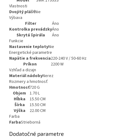
Model
SWK 1799SS
Vlastnosti
Dvojitý plášť
Nie
Výbava
Filter
Áno
Kontrolka prevádzky
Áno
Skrytá špirála
Áno
Funkcie
Nastavenie teploty
Nie
Energetické parametre
Napätie a frekvencia
220-240 V / 50-60 Hz
Príkon
2200 W
Vzhľad a dizajn
Materiál nádoby
Nerez
Rozmery a hmotnosť
Hmotnosť
720 G
Objem
1.70 L
Hĺbka
15.50 CM
Šírka
15.50 CM
Výška
22.00 CM
Farba
Farba
Strieborná
Dodatočné parametre