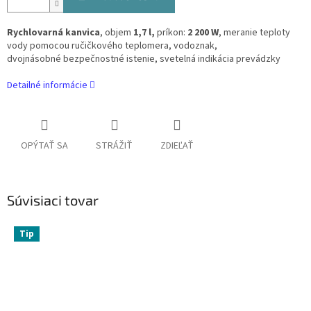
Rychlovarná kanvica
, objem
1,7 l,
príkon:
2 200 W
, meranie teploty
vody pomocou ručičkového teplomera, vodoznak,
dvojnásobné bezpečnostné istenie, svetelná indikácia prevádzky
Detailné informácie
OPÝTAŤ SA
STRÁŽIŤ
ZDIEĽAŤ
Súvisiaci tovar
Tip