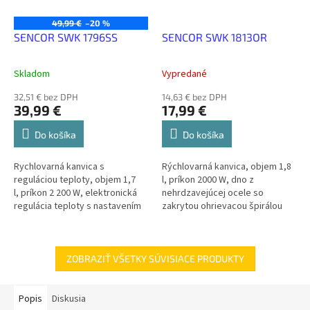
49,99 €
–20 %
SENCOR SWK 1796SS
SENCOR SWK 1813OR
Skladom
Vypredané
32,51 € bez DPH
14,63 € bez DPH
39,99 €
17,99 €
Do košíka
Do košíka
Rychlovarná kanvica s
Rýchlovarná kanvica, objem 1,8
reguláciou teploty, objem 1,7
l, príkon 2000 W, dno z
l, príkon 2 200 W, elektronická
nehrdzavejúcej ocele so
regulácia teploty s nastavením
zakrytou ohrievacou špirálou
teploty (70-80-90-100 °C),
stredový...
ZOBRAZIŤ VŠETKY SÚVISIACE PRODUKTY
Popis
Diskusia