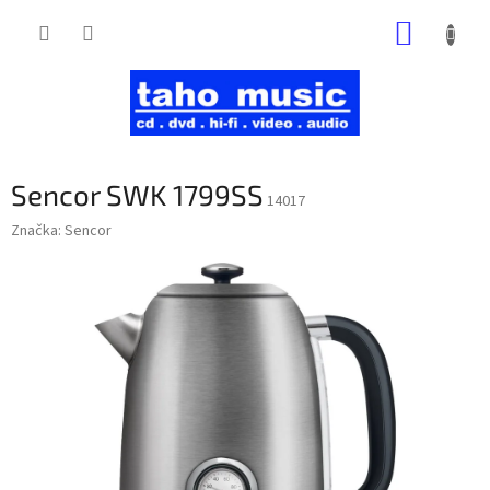
Prejsť
NÁKUP
na
obsah
KOŠÍK
Sencor SWK 1799SS
14017
Značka:
Sencor