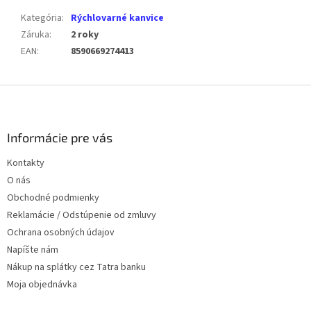
Kategória
:
Rýchlovarné kanvice
Záruka
:
2 roky
EAN
:
8590669274413
Z
á
p
ä
Informácie pre vás
t
Kontakty
i
O nás
e
Obchodné podmienky
Reklamácie / Odstúpenie od zmluvy
Ochrana osobných údajov
Napíšte nám
Nákup na splátky cez Tatra banku
Moja objednávka