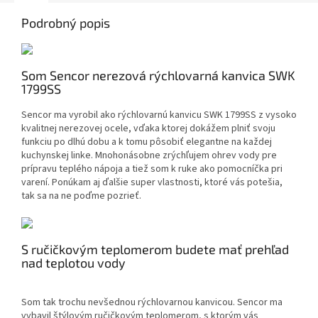
Podrobný popis
Som Sencor nerezová rýchlovarná kanvica SWK
1799SS
Sencor ma vyrobil ako rýchlovarnú kanvicu SWK 1799SS z vysoko
kvalitnej nerezovej ocele, vďaka ktorej dokážem plniť svoju
funkciu po dlhú dobu a k tomu pôsobiť elegantne na každej
kuchynskej linke. Mnohonásobne zrýchľujem ohrev vody pre
prípravu teplého nápoja a tiež som k ruke ako pomocníčka pri
varení. Ponúkam aj ďalšie super vlastnosti, ktoré vás potešia,
tak sa na ne poďme pozrieť.
S ručičkovým teplomerom budete mať prehľad
nad teplotou vody
Som tak trochu nevšednou rýchlovarnou kanvicou. Sencor ma
vybavil štýlovým ručičkovým teplomerom, s ktorým vás