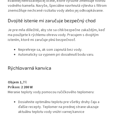
kvalitnej nehrdzavejúcej ocele, ktoré výrazne zmenšuje tvorbu
vodného kameňa. Navyše, špeciálne navrhnutá výlevka s filtrom
znemožňuje nechcené rozliatiu vody alebo jej odkvapkávanie.
Dvojité istenie mi zaručuje bezpečný chod
Je pre mňa dôležité, aby ste sa cítili bezpečne zakaždým, keď
ma použijete k rýchlemu ohrevu vody. Pracujem s dvojitým
istením, ktoré mi zaručuje plnú bezpečnosť.
Neprehreje sa, ak som zapnutá bez vody.
Automaticky sa vypnem pri dosiahnutí bodu varu.
Rýchlovarná kanvica
Objem 1,7 l
Príkon: 2 200 W
Meranie teploty vody pomocou ručičkového teplomeru:
Dosiahnite optimálnu teplotu pre všetky druhy čaju a
ďalšie recepty. Teplomer na prednej strane ukazuje
aktuálnu teplotu vody vnútri varnej kanvice