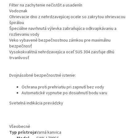
Filter na zachytenie nečistôt a usadenín
Vodoznak
Ohrievacie dno z nehrdzavejúcej ocele so zakrytou ohrievacou
špirálou
Špeciálne navrhnutá výlevka zabraňujúca odkvapkávaniu a
rozlievaniu vody
Veko vybavené bezpečnostnou zámkou pre maximálnu
bezpečnosť
Vysokokvalitná nehrdzavejúca oceľ SUS 304 zaisťuje dlhú
trvanlivosť
Dvojnásobné bezpečnostné istenie:
Ochrana proti prehriatiu pri zapnutí bez vody
Automatické vypnutie po dosiahnutí bodu varu
Svetelná indikácia prevádzky
Všeobecné
Typ prístroja
Varná kanvica