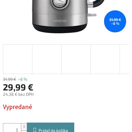
31,99 €
–6 %
31,99 €
–6 %
29,99 €
24,38 € bez DPH
Jednotková
Vypredané
cena:
Pridať do košíka