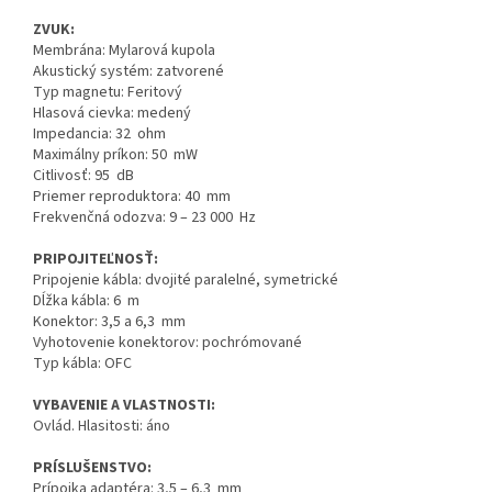
ZVUK:
Membrána: Mylarová kupola
Akustický systém: zatvorené
Typ magnetu: Feritový
Hlasová cievka: medený
Impedancia: 32 ohm
Maximálny príkon: 50 mW
Citlivosť: 95 dB
Priemer reproduktora: 40 mm
Frekvenčná odozva: 9 – 23 000 Hz
PRIPOJITEĽNOSŤ:
Pripojenie kábla: dvojité paralelné, symetrické
Dĺžka kábla: 6 m
Konektor: 3,5 a 6,3 mm
Vyhotovenie konektorov: pochrómované
Typ kábla: OFC
VYBAVENIE A VLASTNOSTI:
Ovlád. Hlasitosti: áno
PRÍSLUŠENSTVO:
Prípojka adaptéra: 3,5 – 6,3 mm