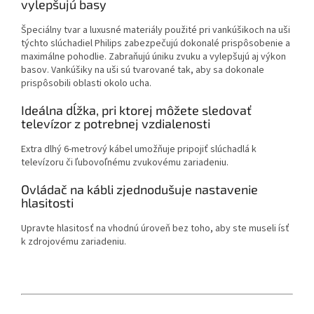
vylepšujú basy
Špeciálny tvar a luxusné materiály použité pri vankúšikoch na uši
týchto slúchadiel Philips zabezpečujú dokonalé prispôsobenie a
maximálne pohodlie. Zabraňujú úniku zvuku a vylepšujú aj výkon
basov. Vankúšiky na uši sú tvarované tak, aby sa dokonale
prispôsobili oblasti okolo ucha.
Ideálna dĺžka, pri ktorej môžete sledovať
televízor z potrebnej vzdialenosti
Extra dlhý 6-metrový kábel umožňuje pripojiť slúchadlá k
televízoru či ľubovoľnému zvukovému zariadeniu.
Ovládač na kábli zjednodušuje nastavenie
hlasitosti
Upravte hlasitosť na vhodnú úroveň bez toho, aby ste museli ísť
k zdrojovému zariadeniu.