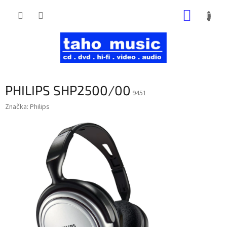
Prejsť
NÁKUP
na
obsah
KOŠÍK
PHILIPS SHP2500/00
9451
Značka:
Philips