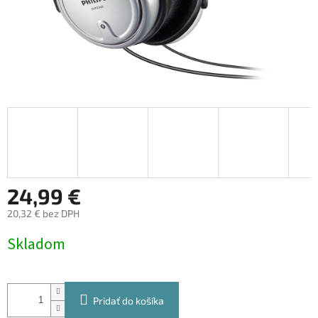
24,99 €
20,32 € bez DPH
Jednotková
Skladom
cena:
Pridať do košíka