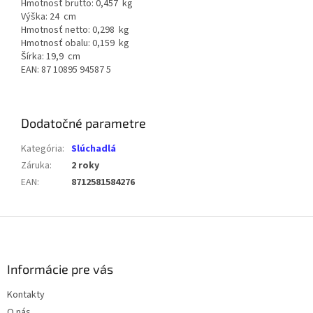
Hmotnosť brutto: 0,457 kg
Výška: 24 cm
Hmotnosť netto: 0,298 kg
Hmotnosť obalu: 0,159 kg
Šírka: 19,9 cm
EAN: 87 10895 94587 5
Dodatočné parametre
Kategória
:
Slúchadlá
Záruka
:
2 roky
EAN
:
8712581584276
Z
á
p
ä
Informácie pre vás
t
Kontakty
i
O nás