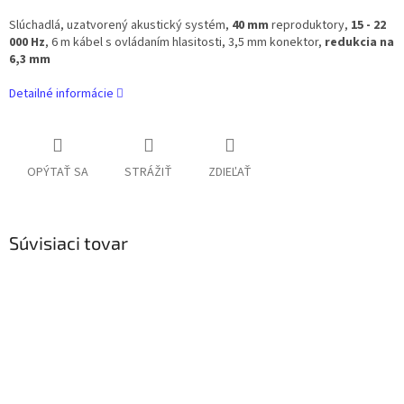
Slúchadlá, uzatvorený akustický systém,
40 mm
reproduktory,
15 - 22
000 Hz
, 6 m kábel s ovládaním hlasitosti, 3,5 mm konektor,
redukcia na
6,3 mm
Detailné informácie
OPÝTAŤ SA
STRÁŽIŤ
ZDIEĽAŤ
Súvisiaci tovar