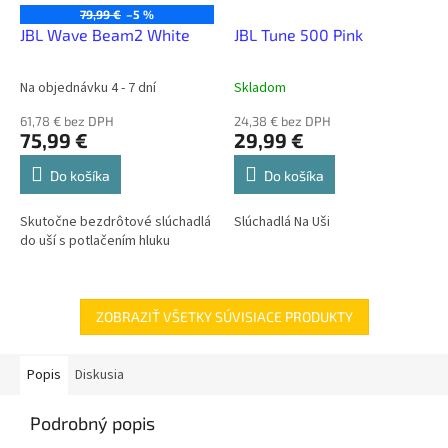
79,99 €
–5 %
JBL Wave Beam2 White
JBL Tune 500 Pink
Na objednávku 4 - 7 dní
Skladom
61,78 € bez DPH
24,38 € bez DPH
75,99 €
29,99 €
Do košíka
Do košíka
Skutočne bezdrôtové slúchadlá
Slúchadlá Na Uši
do uší s potlačením hluku
ZOBRAZIŤ VŠETKY SÚVISIACE PRODUKTY
Popis
Diskusia
Podrobný popis