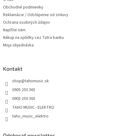
e
Obchodné podmienky
Reklamácie / Odstúpenie od zmluvy
Ochrana osobných údajov
Napíšte nám
Nákup na splátky cez Tatra banku
Moja objednávka
Kontakt
shop
@
tahomusic.sk
0905 250 365
0905 250 365
TAHO MUSIC - ELEKTRO
taho_music_elektro
Odoberať newsletter