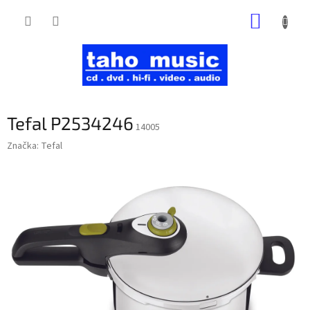
Prejsť
NÁKUP
na
obsah
KOŠÍK
Tefal P2534246
14005
Značka:
Tefal