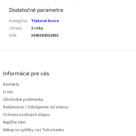
Dodatočné parametre
Kategória
:
Tlakové hrnce
Záruka
:
2 roky
EAN
:
3045384362853
Z
á
p
ä
Informácie pre vás
t
Kontakty
i
O nás
e
Obchodné podmienky
Reklamácie / Odstúpenie od zmluvy
Ochrana osobných údajov
Napíšte nám
Nákup na splátky cez Tatra banku