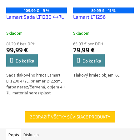
109,99 €
–9 %
89,99 €
–11 %
Lamart Sada LT1230 4+7L
Lamart LT1256
Skladom
Skladom
81,29 € bez DPH
65,03 € bez DPH
99,99 €
79,99 €
Do košíka
Do košíka
Sada tlakového hrnca Lamart
Tlakový hrniec objem: 6L
LT1230 4+7L, priemer Ø 22cm,
farba nerez/červená, objem 4 +
7L, materiál nerez/plast
ZOBRAZIŤ VŠETKY SÚVISIACE PRODUKTY
Popis
Diskusia