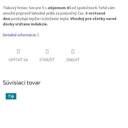
Tlakový hrniec Secure 5 s
objemom 4 l
od spoločnosti Tefal vám
umožní pripraviť lahodné jedlá za polovičný čas.
3-vrstvové
dno
poskytuje lepšie rozloženie tepla.
Vhodný pre všetky varné
dosky vrátane indukcie.
Detailné informácie
OPÝTAŤ SA
STRÁŽIŤ
ZDIEĽAŤ
Súvisiaci tovar
Tip