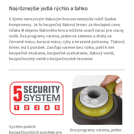
Najrôznejšie jedlá rýchlo a ľahko
S týmto nerezovým tlakovým hrncom nemusíte robiť žiadne
kompromisy. Je to bezpečný tlakový hrniec za dostupnú cenu.
Vďaka 4l objemu tlakového hrnca môžete uvariť naraz pre viacej
osôb. Dva programy varenia, jeden na zeleninu a druhý na
červené mäso, kuracie mäso, ryby a mrazené potraviny. Tlakový
hrniec má 5 poistiek. Zaisťujú varenie bez rizika, patrí k nim
bezpečné otváranie, bezpečné uzatváranie, tlakový ventil,
bezpečnostný ventil a bezpečnostné tesnenie.
Systém piatich
Dva programy varenia, jeden
bezpečnostných poistiek pre