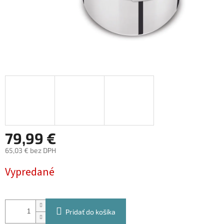
79,99 €
65,03 € bez DPH
Jednotková
Vypredané
cena:
Pridať do košíka