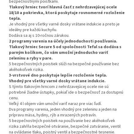
bezpečnostnými poistkami.
Tlakový hrniec tvorí hlavná časť z nehrdzavejúcej ocele
18/10 a pokrievka, ktorá poskytuje rovnomerné rozloženie
tepla.
Je vhodný pre všetky varné dosky vrátane indukcie a preto je
ideálny pre každú kuchyňu.
Dodáva sa aj s 10-ročnou zárukou.
2 programy varenia na účely jednoduchosti používania.
Tlakový hrniec Secure 5 od spoločnosti Tefal sa dodáva s
parným košíkom, čo vám umožní jednoducho variť
zeleninu a ryby v pare.
5 bezpečnostných poistiek slúži na bezpečné používanie bez
akéhokoľvek rizika.
3-vrstvové dno poskytuje lepšie rozloženie tepla.
Vhodný pre všetky varné dosky vrátane indukcie.
S týmto tlakovým hrncom z nehrdzavejúcej ocele nie sú
potrebné žiadne ústupky, pokiaľ ide o bezpečnosť za dostupnú
cenu.
Veľký 4 l objem vám umožní variť naraz pre viac ľudí.
Dva programy varenia, jeden vhodný pre zeleninu a jeden na
prípravu mäsa, hydiny, rýb a mrazených potravín.
5 bezpečnostných poistiek na používanie bez akéhokoľvek
rizika zahŕňa bezpečné otváranie, bezpečné zatváranie, ventil
na ovládanie tlaku, poistný ventil a bezpečnostné tesnenie.