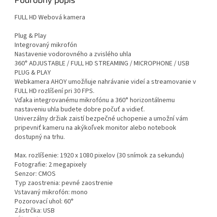
FULL HD Webová kamera
Plug & Play
Integrovaný mikrofón
Nastavenie vodorovného a zvislého uhla
360° ADJUSTABLE / FULL HD STREAMING / MICROPHONE / USB
PLUG & PLAY
Webkamera AHOY umožňuje nahrávanie videí a streamovanie v
FULL HD rozlíšení pri 30 FPS.
Vďaka integrovanému mikrofónu a 360° horizontálnemu
nastaveniu uhla budete dobre počuť a vidieť.
Univerzálny držiak zaistí bezpečné uchopenie a umožní vám
pripevniť kameru na akýkoľvek monitor alebo notebook
dostupný na trhu.
Max. rozlíšenie: 1920 x 1080 pixelov (30 snímok za sekundu)
Fotografie: 2 megapixely
Senzor: CMOS
Typ zaostrenia: pevné zaostrenie
Vstavaný mikrofón: mono
Pozorovací uhol: 60°
Zástrčka: USB