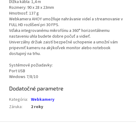
Dĺžka kábla: 1,4 m
Rozmery: 90 x 28 x 23mm
Hmotnosť: 137 g
Webkamera AHOY umožňuje nahrávanie videí a streamovanie v
FULL HD rozlíšení pri 30 FPS.
Vďaka integrovanému mikrofónu a 360° horizontálnemu
nastaveniu uhla budete dobre počuť a vidieť.
Univerzálny držiak zaistí bezpečné uchopenie a umožní vám
pripevniť kameru na akýkoľvek monitor alebo notebook
dostupný na trhu.
Systémové požiadavky:
Port USB
Windows 7/8/10
Dodatočné parametre
Kategória
:
Webkamery
Záruka
:
2 roky
Z
á