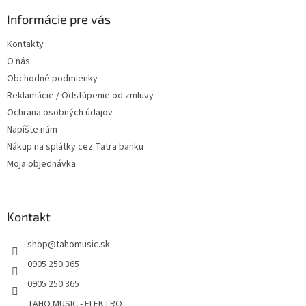
p
ä
Informácie pre vás
t
Kontakty
i
O nás
e
Obchodné podmienky
Reklamácie / Odstúpenie od zmluvy
Ochrana osobných údajov
Napíšte nám
Nákup na splátky cez Tatra banku
Moja objednávka
Kontakt
shop
@
tahomusic.sk
0905 250 365
0905 250 365
TAHO MUSIC - ELEKTRO