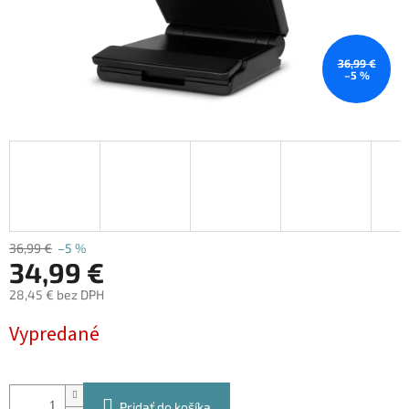
36,99 €
–5 %
36,99 €
–5 %
34,99 €
28,45 € bez DPH
Jednotková
Vypredané
cena:
Pridať do košíka