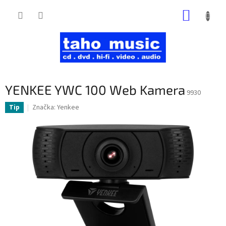
Prejsť
NÁKUP
na
obsah
KOŠÍK
YENKEE YWC 100 Web Kamera
9930
Značka:
Yenkee
Tip