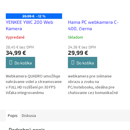
39,99 €
–12 %
YENKEE YWC 200 Web
Hama PC webkamera C-
Kamera
400, čierna
Vypredané
Skladom
28,45 € bez DPH
24,38 € bez DPH
34,99 €
29,99 €
Do košíka
Do košíka
Webkamera QUADRO umožňuje
webkamera pre snímanie
nahrávanie videí a streamovanie
obrazu a zvuku na
v FULL HD rozlíšení pri 30 FPS
PC/notebooku, ideálna pre
Vďaka integrovanému
chatovanie cez komunikačné
mikrofónu a 360°
aplikácie, napr. Skype, Teams,
horizontálnemu nastaveniu uhla
Zoom atď.- kvalitný obraz vo
budete dobre počuť a...
vysokom rozlíšení Full...
Popis
Diskusia
Podrobný popis