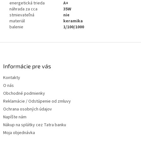
energetická trieda
A+
náhrada za cca
35W
stmievateľná
nie
materiál
keramika
balenie
1/100/1000
Z
á
p
ä
Informácie pre vás
t
Kontakty
i
O nás
e
Obchodné podmienky
Reklamácie / Odstúpenie od zmluvy
Ochrana osobných údajov
Napíšte nám
Nákup na splátky cez Tatra banku
Moja objednávka