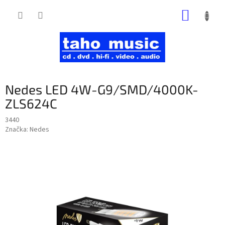
Prejsť
NÁKUP
na
obsah
KOŠÍK
Nedes LED 4W-G9/SMD/4000K-
ZLS624C
3440
Značka:
Nedes