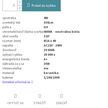
Pridať do košíka
spotreba
4W
svetelný tok
330Lm
pätica
G9
chromatičnosť (farba svetla)
4000K - neutrálna biela
uhol svetla
320°
rozmer (mm)
Ø16 x 49
napätie
AC220 - 240V
životnosť
30 000h
spínací cyklus
20 000 x
energetická trieda
A+
náhrada za cca
35W
stmievateľná
nie
materiál
keramika
balenie
1/100/1000
Detailné informácie
OPÝTAŤ SA
STRÁŽIŤ
ZDIEĽAŤ