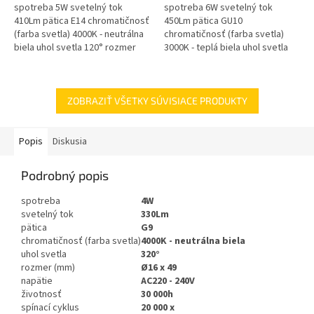
spotreba 5W svetelný tok
spotreba 6W svetelný tok
410Lm pätica E14 chromatičnosť
450Lm pätica GU10
(farba svetla) 4000K - neutrálna
chromatičnosť (farba svetla)
biela uhol svetla 120° rozmer
3000K - teplá biela uhol svetla
(mm) Ø50 x 88 napätie...
120° rozmer (mm) Ø49 x 56
napätie...
ZOBRAZIŤ VŠETKY SÚVISIACE PRODUKTY
Popis
Diskusia
Podrobný popis
spotreba
4W
svetelný tok
330Lm
pätica
G9
chromatičnosť (farba svetla)
4000K - neutrálna biela
uhol svetla
320°
rozmer (mm)
Ø16 x 49
napätie
AC220 - 240V
životnosť
30 000h
spínací cyklus
20 000 x