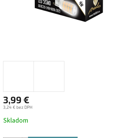
3,99 €
3,24 € bez DPH
Jednotková
Skladom
cena: