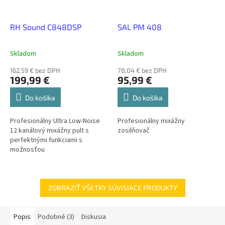
RH Sound C848DSP
SAL PM 408
Skladom
Skladom
162,59 € bez DPH
78,04 € bez DPH
199,99 €
95,99 €
Do košíka
Do košíka
Profesionálny Ultra Low-Noise
Profesionálny mixážny
12 kanálový mixážny pult s
zosilňovač
perfektnými funkciami s
možnosťou
prehrávania/nahrávania hudby,
z/na USB disc a prehrávania
hudby cez Bluetooth a s...
ZOBRAZIŤ VŠETKY SÚVISIACE PRODUKTY
Popis
Podobné (3)
Diskusia