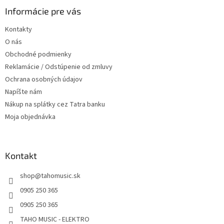
ä
Informácie pre vás
t
Kontakty
i
O nás
e
Obchodné podmienky
Reklamácie / Odstúpenie od zmluvy
Ochrana osobných údajov
Napíšte nám
Nákup na splátky cez Tatra banku
Moja objednávka
Kontakt
shop
@
tahomusic.sk
0905 250 365
0905 250 365
TAHO MUSIC - ELEKTRO