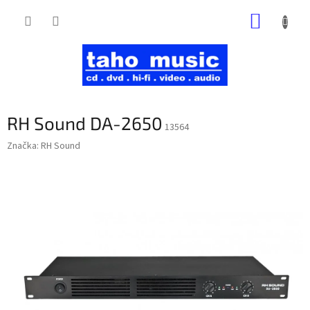
Prejsť
NÁKUP
na
obsah
KOŠÍK
RH Sound DA-2650
13564
Značka:
RH Sound