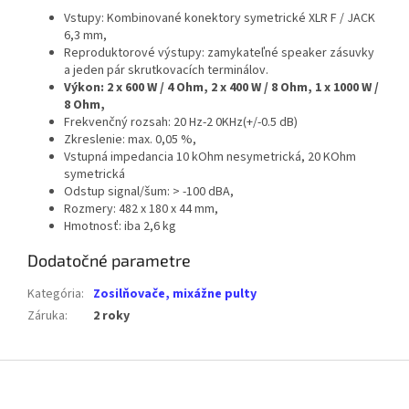
Vstupy: Kombinované konektory symetrické XLR F / JACK
6,3 mm,
Reproduktorové výstupy: zamykateľné speaker zásuvky
a jeden pár skrutkovacích terminálov.
Výkon: 2 x 600 W / 4 Ohm, 2 x 400 W / 8 Ohm, 1 x 1000 W /
8 Ohm,
Frekvenčný rozsah: 20 Hz-2 0KHz(+/-0.5 dB)
Zkreslenie: max. 0,05 %,
Vstupná impedancia 10 kOhm nesymetrická, 20 KOhm
symetrická
Odstup signal/šum: > -100 dBA,
Rozmery: 482 x 180 x 44 mm,
Hmotnosť: iba 2,6 kg
Dodatočné parametre
Kategória
:
Zosilňovače, mixážne pulty
Záruka
:
2 roky
Z
á
p