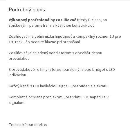
Podrobný popis
Výkonový profesionálny zosilňovač
triedy D-class, so
špičkovými parametrami a kvalitnou konštrukciou.
Zosilňovač má veľmi nízku hmotnosť a kompaktný rozmer 1U pre
19" rack , čo oceníte hlavne pri prenášaní.
Zosilňovač je chladený ventilátorom s obzvlášť tichou
prevádzkou.
3 prevádzkové režimy (stereo, paralelný, alebo bridge) s LED
indikáciou.
Každý kanál s LED indikáciou signálu, prebudenia a skratu.
Kompletná ochrana proti skratu, prehriatiu, DC napätiu a VF
signálom.
Technické parametre: