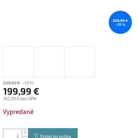
229,99 €
–13 %
229,99 €
–13 %
199,99 €
162,59 € bez DPH
Jednotková
Vypredané
cena:
Pridať do košíka